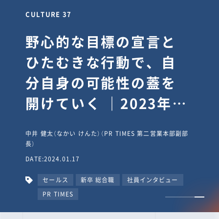
CULTURE 30
逆境では自分のスタン
スを変え“予想を裏切
り、期待を超える”【真
輔塾・前編】
山田真輔（やまだ しんすけ）（執行役員 兼 Jooto事業部
長）
DATE:2023.09.08
カルチャー
CxO
キャリア入社
Jooto