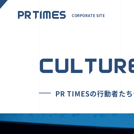
CORPORATE SITE
CULTUR
PR TIMESの行動者た