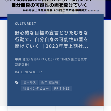
CULTURE 37
野心的な目標の宣言とひたむきな
行動で、自分自身の可能性の蓋を
開けていく ｜2023年度上期社...
中井 健太（なかい けんた）（PR TIMES 第二営業本
部副部長）
DATE:2024.01.17
セールス
新卒 総合職
社員インタビュー
PR TIMES