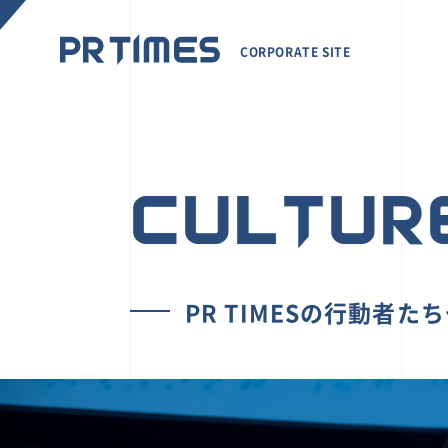
CORPORATE SITE
CULTUR
PR TIMESの行動者た