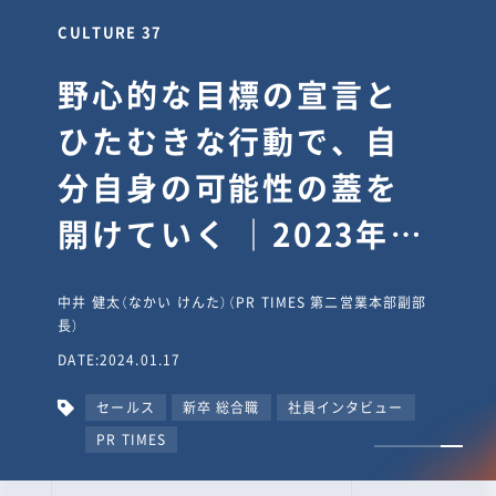
CULTURE 37
野心的な目標の宣言と
ひたむきな行動で、自
分自身の可能性の蓋を
開けていく ｜2023年度
上期社員総会受賞イン
中井 健太（なかい けんた）（PR TIMES 第二営業本部副部
タビュー #PR
長）
DATE:2024.01.17
TIMESな人たち
セールス
新卒 総合職
社員インタビュー
PR TIMES