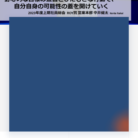
CULTURE 37
野心的な目標の宣言とひたむきな
行動で、自分自身の可能性の蓋を
開けていく ｜2023年度上期社...
中井 健太（なかい けんた）（PR TIMES 第二営業本
部副部長）
DATE:2024.01.17
セールス
新卒 総合職
社員インタビュー
PR TIMES