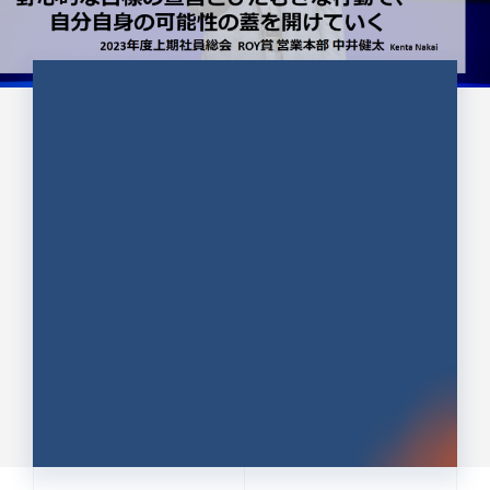
CULTURE 37
野心的な目標の宣言とひたむきな
行動で、自分自身の可能性の蓋を
開けていく ｜2023年度上期社...
中井 健太（なかい けんた）（PR TIMES 第二営業本
部副部長）
DATE:2024.01.17
セールス
新卒 総合職
社員インタビュー
PR TIMES