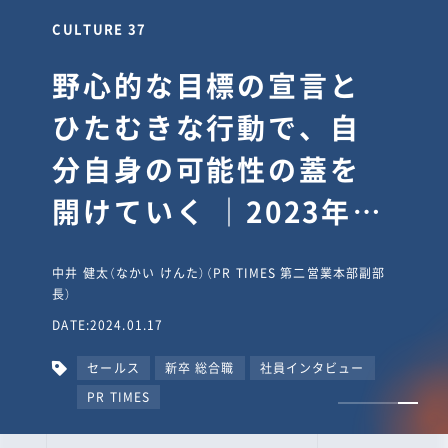
CULTURE 37
野心的な目標の宣言と
ひたむきな行動で、自
分自身の可能性の蓋を
開けていく ｜2023年度
上期社員総会受賞イン
中井 健太（なかい けんた）（PR TIMES 第二営業本部副部
タビュー #PR
長）
DATE:2024.01.17
TIMESな人たち
セールス
新卒 総合職
社員インタビュー
PR TIMES