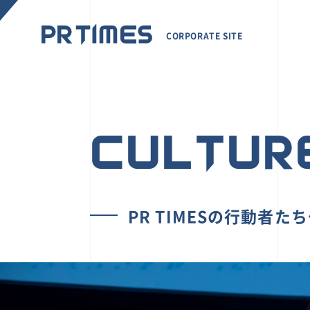
CORPORATE SITE
CULTUR
PR TIMESの行動者た