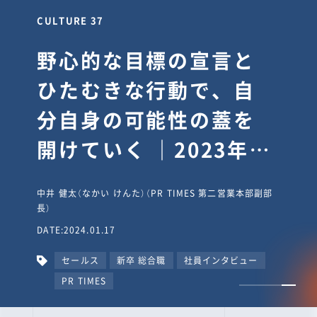
CULTURE 30
逆境では自分のスタン
スを変え“予想を裏切
り、期待を超える”【真
輔塾・前編】
山田真輔（やまだ しんすけ）（執行役員 兼 Jooto事業部
長）
DATE:2023.09.08
カルチャー
CxO
キャリア入社
Jooto