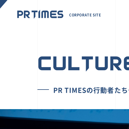
CORPORATE SITE
CULTUR
PR TIMESの行動者た