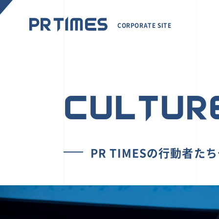
CORPORATE SITE
CULTUR
PR TIMESの行動者た