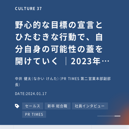
CULTURE 37
野心的な目標の宣言と
ひたむきな行動で、自
分自身の可能性の蓋を
開けていく ｜2023年度
上期社員総会受賞イン
中井 健太（なかい けんた）（PR TIMES 第二営業本部副部
タビュー #PR
長）
DATE:2024.01.17
TIMESな人たち
セールス
新卒 総合職
社員インタビュー
PR TIMES