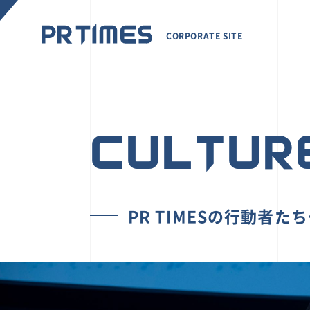
CORPORATE SITE
CULTUR
PR TIMESの行動者た