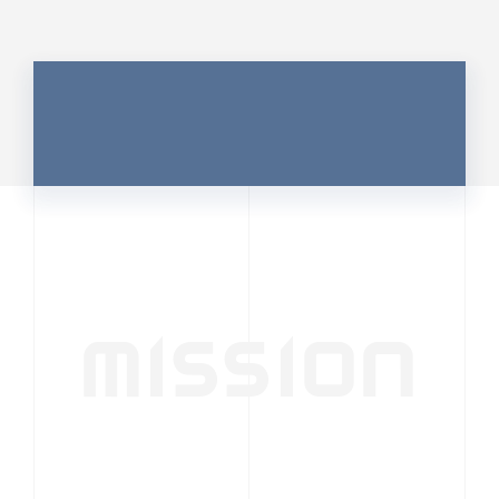
MISSION
行動者発の情報が、
人の心を揺さぶる
時代へ