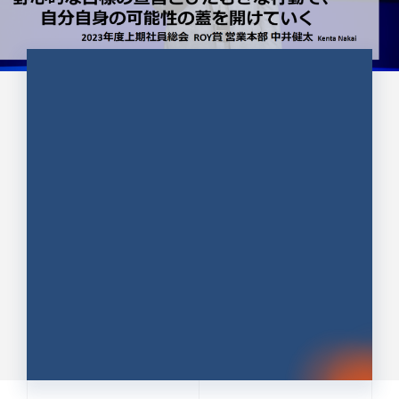
CULTURE 37
野心的な目標の宣言とひたむきな
行動で、自分自身の可能性の蓋を
開けていく ｜2023年度上期社...
中井 健太（なかい けんた）（PR TIMES 第二営業本
部副部長）
DATE:2024.01.17
セールス
新卒 総合職
社員インタビュー
PR TIMES