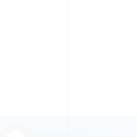
PR TIMESの想い
カルチャー
事業内容
ニュース
E
ちや文化