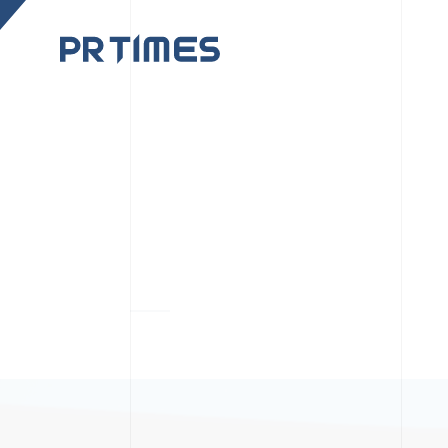
CORPORATE SITE
CULTUR
PR TIMESの行動者た