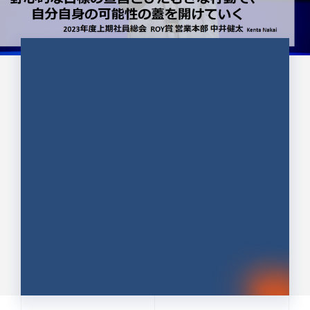
CULTURE 37
野心的な目標の宣言とひたむきな
行動で、自分自身の可能性の蓋を
開けていく ｜2023年度上期社...
中井 健太（なかい けんた）（PR TIMES 第二営業本
部副部長）
DATE:2024.01.17
セールス
新卒 総合職
社員インタビュー
PR TIMES