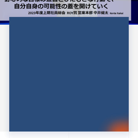
CULTURE 37
野心的な目標の宣言とひたむきな
行動で、自分自身の可能性の蓋を
開けていく ｜2023年度上期社...
中井 健太（なかい けんた）（PR TIMES 第二営業本
部副部長）
DATE:2024.01.17
セールス
新卒 総合職
社員インタビュー
PR TIMES