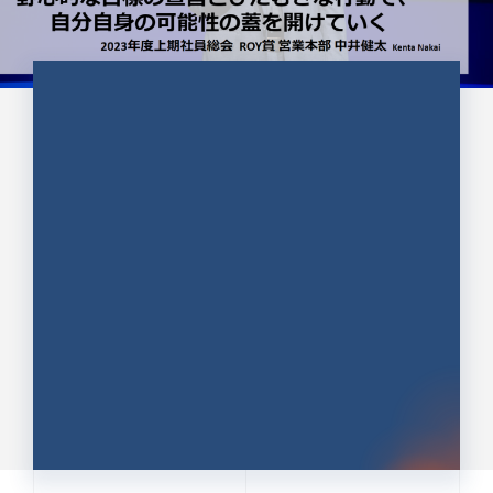
CULTURE 37
野心的な目標の宣言とひたむきな
行動で、自分自身の可能性の蓋を
開けていく ｜2023年度上期社...
中井 健太（なかい けんた）（PR TIMES 第二営業本
部副部長）
DATE:2024.01.17
セールス
新卒 総合職
社員インタビュー
PR TIMES