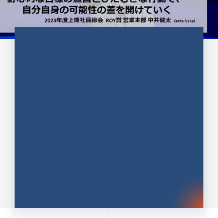
CULTURE 37
野心的な目標の宣言とひたむきな
行動で、自分自身の可能性の蓋を
開けていく ｜2023年度上期社...
中井 健太（なかい けんた）（PR TIMES 第二営業本
部副部長）
DATE:2024.01.17
セールス
新卒 総合職
社員インタビュー
PR TIMES