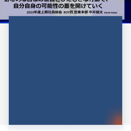
CULTURE 37
野心的な目標の宣言とひたむきな
行動で、自分自身の可能性の蓋を
開けていく ｜2023年度上期社...
中井 健太（なかい けんた）（PR TIMES 第二営業本
部副部長）
DATE:2024.01.17
セールス
新卒 総合職
社員インタビュー
PR TIMES