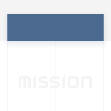
MISSION
行動者発の情報が、
人の心を揺さぶる
時代へ