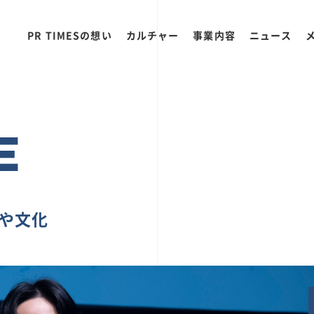
PR TIMESの想い
カルチャー
事業内容
ニュース
E
ちや文化