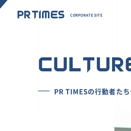
CORPORATE SITE
CULTUR
PR TIMESの行動者た