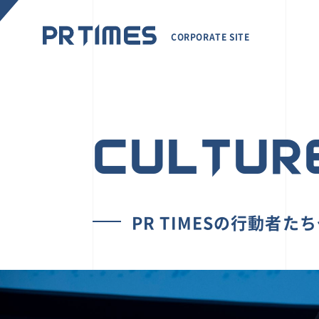
CORPORATE SITE
CULTUR
PR TIMESの行動者た