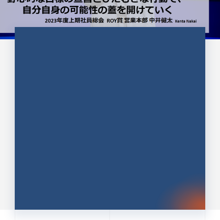
CULTURE 37
野心的な目標の宣言とひたむきな
行動で、自分自身の可能性の蓋を
開けていく ｜2023年度上期社...
中井 健太（なかい けんた）（PR TIMES 第二営業本
部副部長）
DATE:2024.01.17
セールス
新卒 総合職
社員インタビュー
PR TIMES