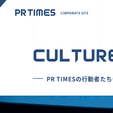
CORPORATE SITE
CULTUR
PR TIMESの行動者た