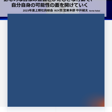
CULTURE 37
野心的な目標の宣言とひたむきな
行動で、自分自身の可能性の蓋を
開けていく ｜2023年度上期社...
中井 健太（なかい けんた）（PR TIMES 第二営業本
部副部長）
DATE:2024.01.17
セールス
新卒 総合職
社員インタビュー
PR TIMES