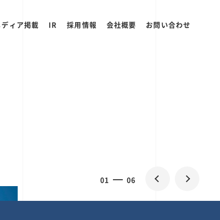
メディア掲載
IR
採用情報
会社概要
お問い合わせ
0
1
06