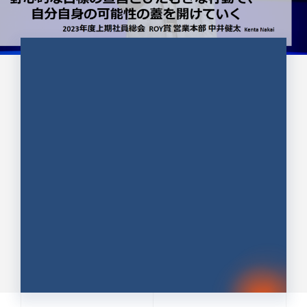
CULTURE 37
野心的な目標の宣言とひたむきな
行動で、自分自身の可能性の蓋を
開けていく ｜2023年度上期社...
中井 健太（なかい けんた）（PR TIMES 第二営業本
部副部長）
DATE:2024.01.17
セールス
新卒 総合職
社員インタビュー
PR TIMES