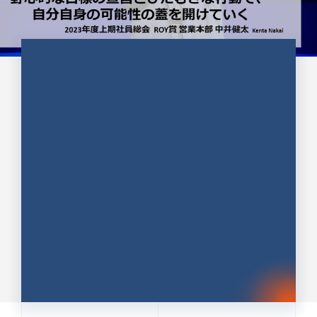
CULTURE 37
野心的な目標の宣言とひたむきな
行動で、自分自身の可能性の蓋を
開けていく ｜2023年度上期社...
中井 健太（なかい けんた）（PR TIMES 第二営業本
部副部長）
DATE:2024.01.17
セールス
新卒 総合職
社員インタビュー
PR TIMES