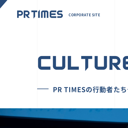
CORPORATE SITE
CULTUR
PR TIMESの行動者た