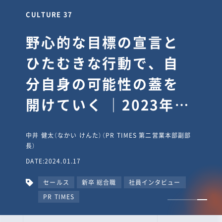
CULTURE 37
野心的な目標の宣言と
ひたむきな行動で、自
分自身の可能性の蓋を
開けていく ｜2023年度
上期社員総会受賞イン
中井 健太（なかい けんた）（PR TIMES 第二営業本部副部
タビュー #PR
長）
DATE:2024.01.17
TIMESな人たち
セールス
新卒 総合職
社員インタビュー
PR TIMES