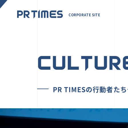
CORPORATE SITE
CULTUR
PR TIMESの行動者た