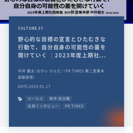
CULTURE 37
野心的な目標の宣言とひたむきな
行動で、自分自身の可能性の蓋を
開けていく ｜2023年度上期社...
中井 健太（なかい けんた）（PR TIMES 第二営業本
部副部長）
DATE:2024.01.17
セールス
新卒 総合職
社員インタビュー
PR TIMES