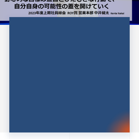
CULTURE 37
野心的な目標の宣言とひたむきな
行動で、自分自身の可能性の蓋を
開けていく ｜2023年度上期社...
中井 健太（なかい けんた）（PR TIMES 第二営業本
部副部長）
DATE:2024.01.17
セールス
新卒 総合職
社員インタビュー
PR TIMES