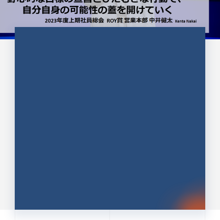
CULTURE 37
野心的な目標の宣言とひたむきな
行動で、自分自身の可能性の蓋を
開けていく ｜2023年度上期社...
中井 健太（なかい けんた）（PR TIMES 第二営業本
部副部長）
DATE:2024.01.17
セールス
新卒 総合職
社員インタビュー
PR TIMES