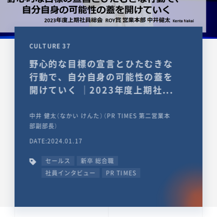
CULTURE 37
野心的な目標の宣言とひたむきな
行動で、自分自身の可能性の蓋を
開けていく ｜2023年度上期社...
中井 健太（なかい けんた）（PR TIMES 第二営業本
部副部長）
DATE:2024.01.17
セールス
新卒 総合職
社員インタビュー
PR TIMES