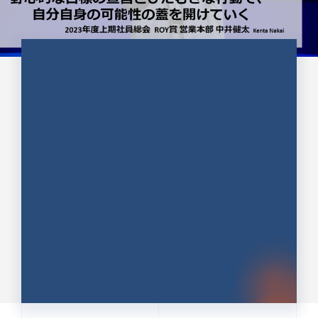
CULTURE 37
野心的な目標の宣言とひたむきな
行動で、自分自身の可能性の蓋を
開けていく ｜2023年度上期社...
中井 健太（なかい けんた）（PR TIMES 第二営業本
部副部長）
DATE:2024.01.17
セールス
新卒 総合職
社員インタビュー
PR TIMES