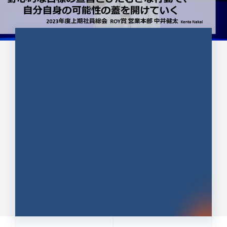
CULTURE 37
野心的な目標の宣言とひたむきな
行動で、自分自身の可能性の蓋を
開けていく ｜2023年度上期社...
中井 健太（なかい けんた）（PR TIMES 第二営業本
部副部長）
DATE:2024.01.17
セールス
新卒 総合職
社員インタビュー
PR TIMES