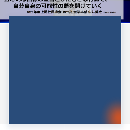
CULTURE 37
野心的な目標の宣言とひたむきな
行動で、自分自身の可能性の蓋を
開けていく ｜2023年度上期社...
中井 健太（なかい けんた）（PR TIMES 第二営業本
部副部長）
DATE:2024.01.17
セールス
新卒 総合職
社員インタビュー
PR TIMES