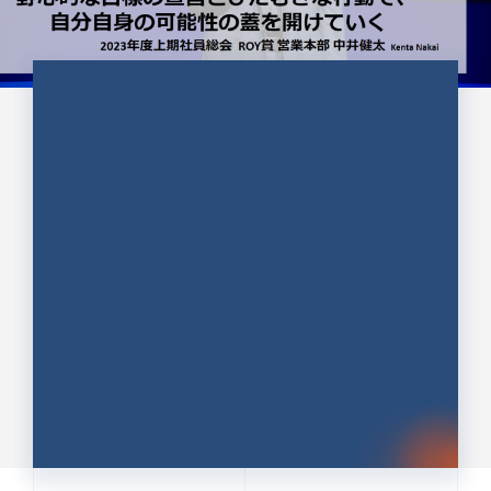
CULTURE 37
野心的な目標の宣言とひたむきな
行動で、自分自身の可能性の蓋を
開けていく ｜2023年度上期社...
中井 健太（なかい けんた）（PR TIMES 第二営業本
部副部長）
DATE:2024.01.17
セールス
新卒 総合職
社員インタビュー
PR TIMES