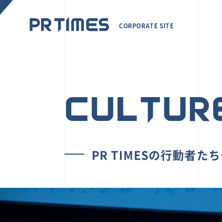
CORPORATE SITE
CULTUR
PR TIMESの行動者た