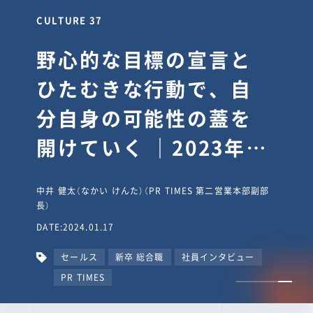
CULTURE 37
野心的な目標の宣言と
ひたむきな行動で、自
分自身の可能性の蓋を
開けていく ｜2023年度
上期社員総会受賞イン
中井 健太（なかい けんた）（PR TIMES 第二営業本部副部
タビュー #PR
長）
DATE:2024.01.17
TIMESな人たち
セールス
新卒 総合職
社員インタビュー
PR TIMES