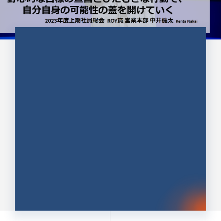
CULTURE 37
野心的な目標の宣言とひたむきな
行動で、自分自身の可能性の蓋を
開けていく ｜2023年度上期社...
中井 健太（なかい けんた）（PR TIMES 第二営業本
部副部長）
DATE:2024.01.17
セールス
新卒 総合職
社員インタビュー
PR TIMES