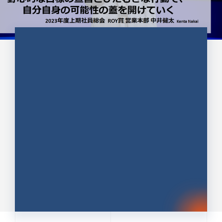
CULTURE 37
野心的な目標の宣言とひたむきな
行動で、自分自身の可能性の蓋を
開けていく ｜2023年度上期社...
中井 健太（なかい けんた）（PR TIMES 第二営業本
部副部長）
DATE:2024.01.17
セールス
新卒 総合職
社員インタビュー
PR TIMES