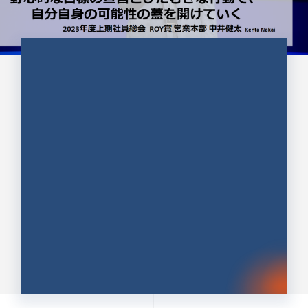
CULTURE 37
野心的な目標の宣言とひたむきな
行動で、自分自身の可能性の蓋を
開けていく ｜2023年度上期社...
中井 健太（なかい けんた）（PR TIMES 第二営業本
部副部長）
DATE:2024.01.17
セールス
新卒 総合職
社員インタビュー
PR TIMES