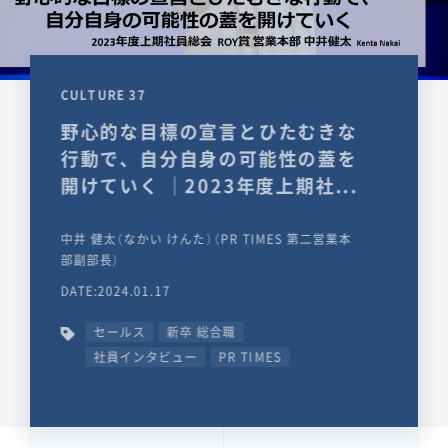
CULTURE 37
野心的な目標の宣言とひたむきな
行動で、自分自身の可能性の蓋を
開けていく ｜2023年度上期社...
中井 健太（なかい けんた）（PR TIMES 第二営業本
部副部長）
DATE:2024.01.17
セールス
新卒 総合職
社員インタビュー
PR TIMES