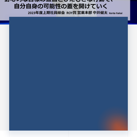
CULTURE 37
野心的な目標の宣言とひたむきな
行動で、自分自身の可能性の蓋を
開けていく ｜2023年度上期社...
中井 健太（なかい けんた）（PR TIMES 第二営業本
部副部長）
DATE:2024.01.17
セールス
新卒 総合職
社員インタビュー
PR TIMES