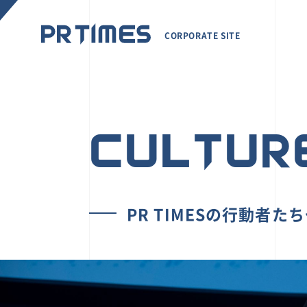
CORPORATE SITE
CULTUR
PR TIMESの行動者た