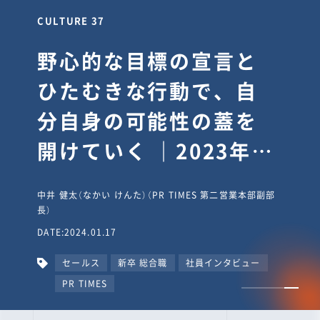
CULTURE 37
野心的な目標の宣言と
ひたむきな行動で、自
分自身の可能性の蓋を
開けていく ｜2023年度
上期社員総会受賞イン
中井 健太（なかい けんた）（PR TIMES 第二営業本部副部
タビュー #PR
長）
DATE:2024.01.17
TIMESな人たち
セールス
新卒 総合職
社員インタビュー
PR TIMES