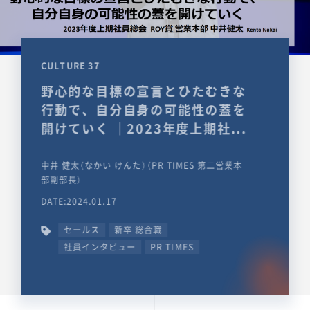
CULTURE 37
野心的な目標の宣言とひたむきな
行動で、自分自身の可能性の蓋を
開けていく ｜2023年度上期社...
中井 健太（なかい けんた）（PR TIMES 第二営業本
部副部長）
DATE:2024.01.17
セールス
新卒 総合職
社員インタビュー
PR TIMES