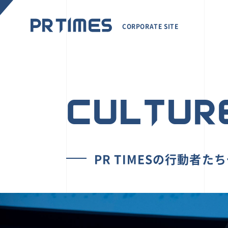
CORPORATE SITE
CULTUR
PR TIMESの行動者た