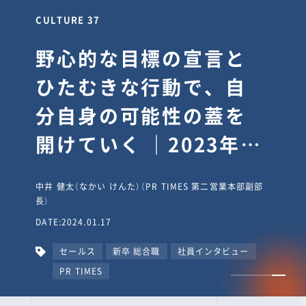
CULTURE 30
逆境では自分のスタン
スを変え“予想を裏切
り、期待を超える”【真
輔塾・前編】
山田真輔（やまだ しんすけ）（執行役員 兼 Jooto事業部
長）
DATE:2023.09.08
カルチャー
CxO
キャリア入社
Jooto