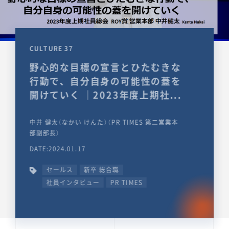
CULTURE 37
野心的な目標の宣言とひたむきな
行動で、自分自身の可能性の蓋を
開けていく ｜2023年度上期社...
中井 健太（なかい けんた）（PR TIMES 第二営業本
部副部長）
DATE:2024.01.17
セールス
新卒 総合職
社員インタビュー
PR TIMES