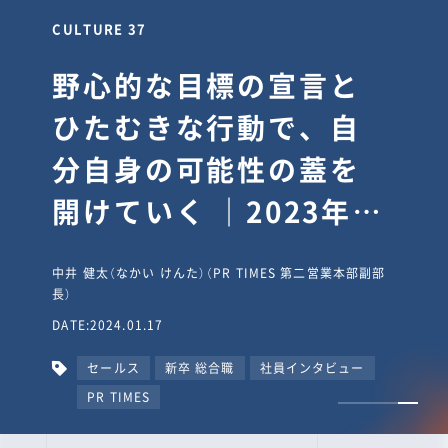
CULTURE 30
逆境では自分のスタン
スを変え“予想を裏切
り、期待を超える”【真
輔塾・前編】
山田真輔（やまだ しんすけ）（執行役員 兼 Jooto事業部
長）
DATE:2023.09.08
カルチャー
CxO
キャリア入社
Jooto