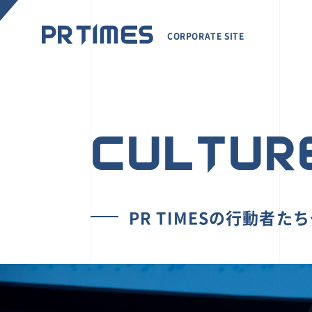
CORPORATE SITE
CULTUR
PR TIMESの行動者た