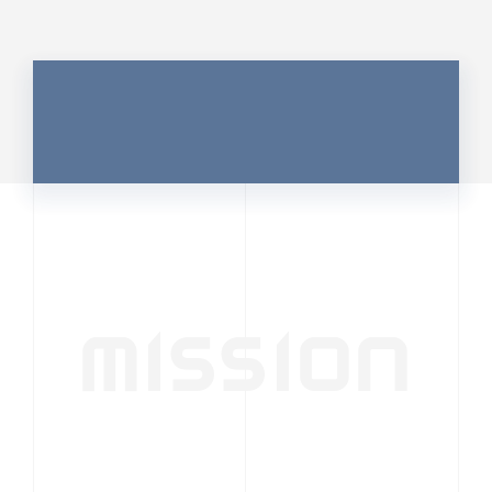
MISSION
行動者発の情報が、
人の心を揺さぶる
時代へ