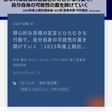
CULTURE 37
野心的な目標の宣言とひたむきな
行動で、自分自身の可能性の蓋を
開けていく ｜2023年度上期社...
中井 健太（なかい けんた）（PR TIMES 第二営業本
部副部長）
DATE:2024.01.17
セールス
新卒 総合職
社員インタビュー
PR TIMES